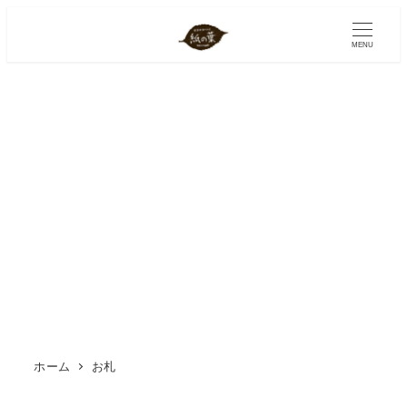
メ
イ
MENU
ン
コ
ン
テ
ン
ツ
へ
移
動
ホーム
お札